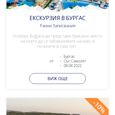
ЕКСКУРЗИЯ В БУРГАС
Ранни Записвания
Holidays Bulgaria ви представя приказно място
на което да се забавалявате на макс и
починете в тази топ...
Бургас
от
Със Самолет
08.04.2022
ВИЖ ОЩЕ
-10%