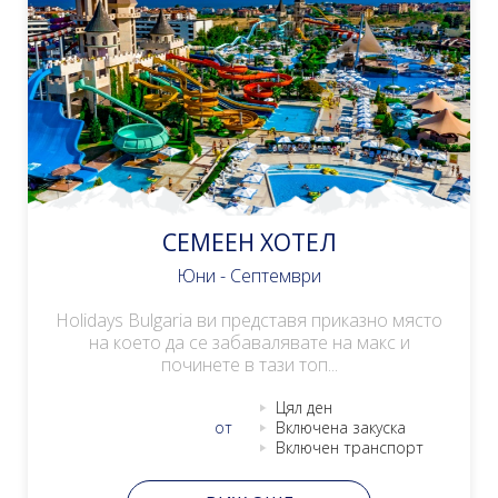
СЕМЕЕН ХОТЕЛ
Юни - Септември
Holidays Bulgaria ви представя приказно място
на което да се забавалявате на макс и
починете в тази топ...
Цял ден
от
Включена закуска
Включен транспорт