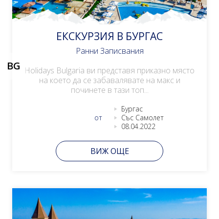
ЕКСКУРЗИЯ В БУРГАС
Ранни Записвания
BG
Holidays Bulgaria ви представя приказно място
на което да се забавалявате на макс и
починете в тази топ...
Бургас
от
Със Самолет
08.04.2022
ВИЖ ОЩЕ