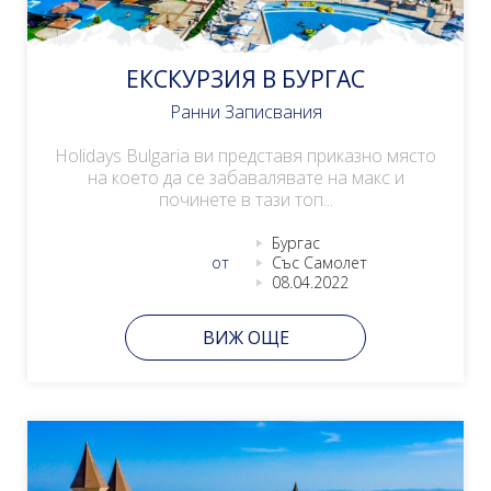
ЕКСКУРЗИЯ В БУРГАС
Ранни Записвания
Holidays Bulgaria ви представя приказно място
на което да се забавалявате на макс и
починете в тази топ...
Бургас
от
Със Самолет
08.04.2022
ВИЖ ОЩЕ