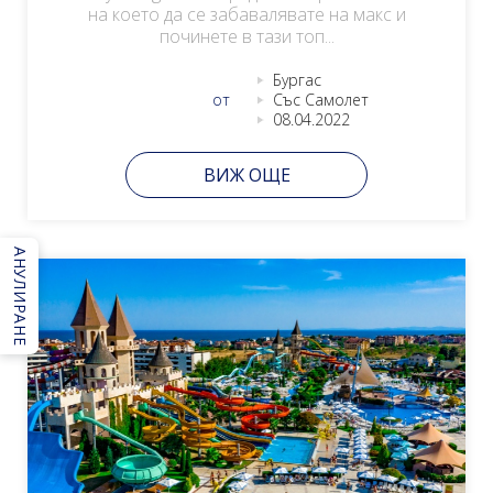
на което да се забавалявате на макс и
починете в тази топ...
Бургас
от
Със Самолет
08.04.2022
ВИЖ ОЩЕ
АНУЛИРАНЕ