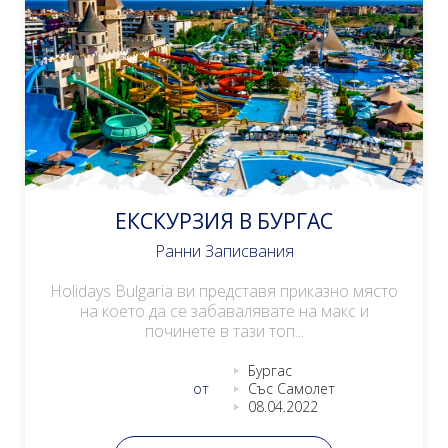
ЕКСКУРЗИЯ В БУРГАС
Ранни Записвания
Holidays Bulgaria ви представя приказно място
на което да се забавалявате на макс и
починете в тази топ...
Бургас
от
Със Самолет
08.04.2022