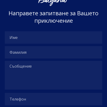
Н
а
п
р
а
в
е
т
е
з
а
п
и
т
в
а
н
е
з
а
В
а
ш
е
т
о
п
р
и
к
л
ю
ч
е
н
и
е