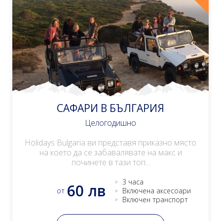
САФАРИ В БЪЛГАРИЯ
Целогодишно
Holidays Bulgaria ви представя приказно място
на което да се забавалявате на макс и
починете в тази топ...
3 часа
60 лв
от
Включена аксесоари
Включен транспорт