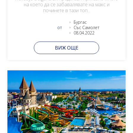
на което да се забавалявате на макс и
починете в тази топ...
Бургас
от
Със Самолет
08.04.2022
ВИЖ ОЩЕ