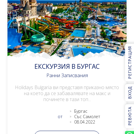
РЕГИСТРАЦИЯ
ЕКСКУРЗИЯ В БУРГАС
Ранни Записвания
Holidays Bulgaria ви представя приказно място
ВХОД
на което да се забавалявате на макс и
починете в тази топ...
РЕВЮТА
Бургас
от
Със Самолет
08.04.2022