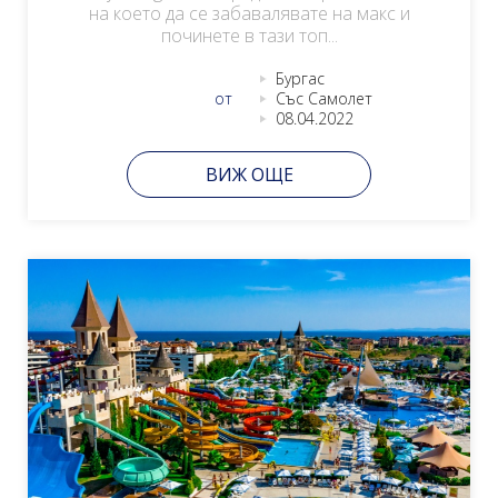
на което да се забавалявате на макс и
починете в тази топ...
Бургас
от
Със Самолет
08.04.2022
ВИЖ ОЩЕ