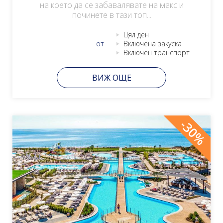
на което да се забавалявате на макс и
починете в тази топ...
Цял ден
от
Включена закуска
Включен транспорт
ВИЖ ОЩЕ
-30%