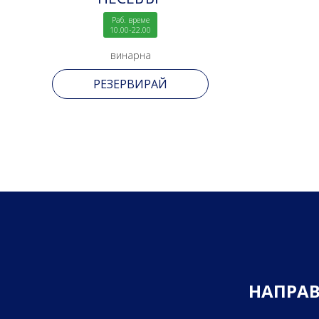
Раб. време
10.00-22.00
винарна
РЕЗЕРВИРАЙ
Н
А
П
Р
А