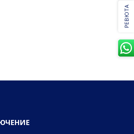
РЕВЮТА
Ю
Ч
Е
Н
И
Е