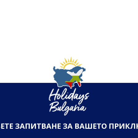
В
Е
Т
Е
З
А
П
И
Т
В
А
Н
Е
З
А
В
А
Ш
Е
Т
О
П
Р
И
К
Л