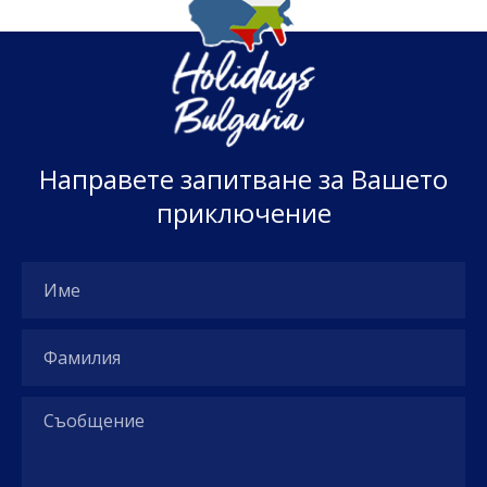
Н
а
п
р
а
в
е
т
е
з
а
п
и
т
в
а
н
е
з
а
В
а
ш
е
т
о
п
р
и
к
л
ю
ч
е
н
и
е