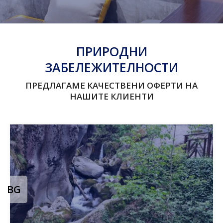
П
Р
И
Р
О
Д
Н
И
З
А
Б
Е
Л
Е
Ж
И
Т
Е
Л
Н
О
С
Т
И
П
Р
Е
Д
Л
А
Г
А
М
Е
К
А
Ч
Е
С
Т
В
Е
Н
И
О
Ф
Е
Р
Т
И
Н
А
Н
А
Ш
И
Т
Е
К
Л
И
Е
Н
Т
И
BG