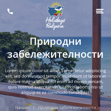
Природни
забележителности
Lorem ipsum dolor sit amet, consectetur adipiscing
elit, sed do eiusmod tempor incididunt ut labore et
dolore magna aliqua. Ut enim ad minim veniam,
quis nostrud exercitation ullamco laboris nisi ut
aliquip ex ea commodo consequat.
Начало
Природни забележителности