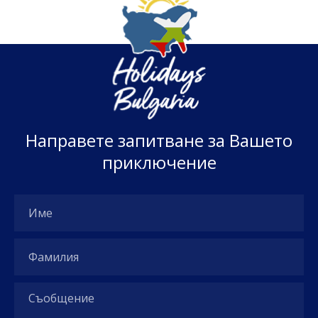
Н
а
п
р
а
в
е
т
е
з
а
п
и
т
в
а
н
е
з
а
В
а
ш
е
т
о
п
р
и
к
л
ю
ч
е
н
и
е