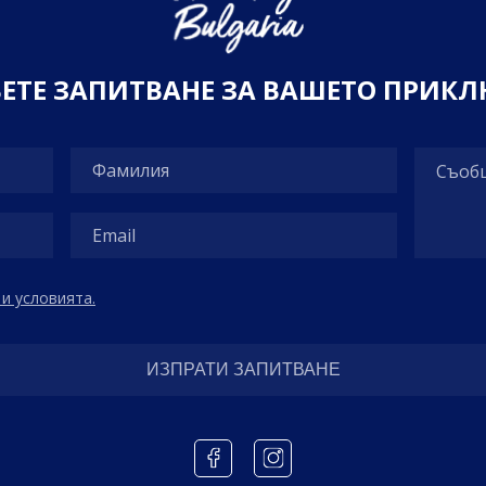
В
Е
Т
Е
З
А
П
И
Т
В
А
Н
Е
З
А
В
А
Ш
Е
Т
О
П
Р
И
К
Л
и условията.