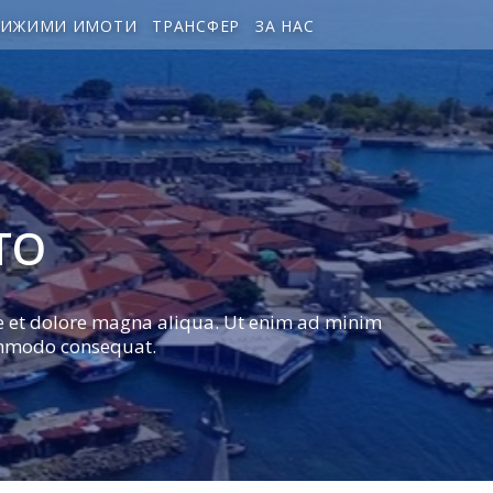
ВИЖИМИ ИМОТИ
ТРАНСФЕР
ЗА НАС
ТО
re et dolore magna aliqua. Ut enim ad minim
commodo consequat.