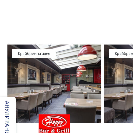
Крайбрежна алея
Крайбреж
АНУЛИРАНЕ