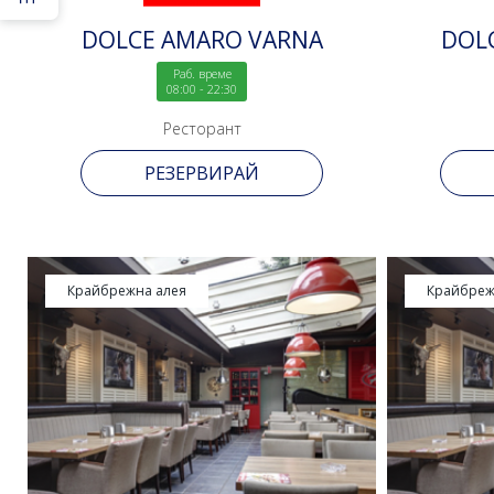
DOLCE AMARO VARNA
DOL
Раб. време
08:00 - 22:30
Ресторант
РЕЗЕРВИРАЙ
Крайбрежна алея
Крайбреж