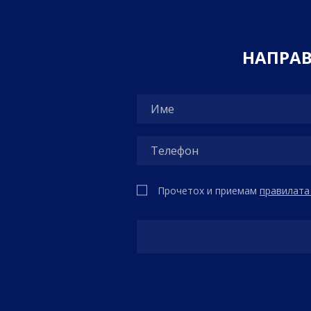
Н
А
П
Р
А
Прочетох и приемам
правилата 