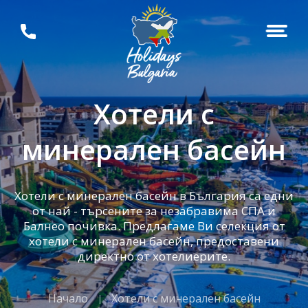
Хотели с
минерален басейн
Хотели с минерален басейн в България са едни
от най - търсените за незабравима СПА и
Балнео почивка. Предлагаме Ви селекция от
хотели с минерален басейн, предоставени
директно от хотелиерите.
Начало
Хотели с минерален басейн