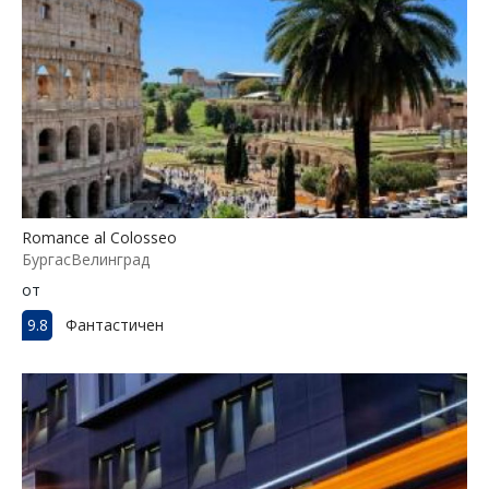
Romance al Colosseo
БургасВелинград
от
9.8
Фантастичен