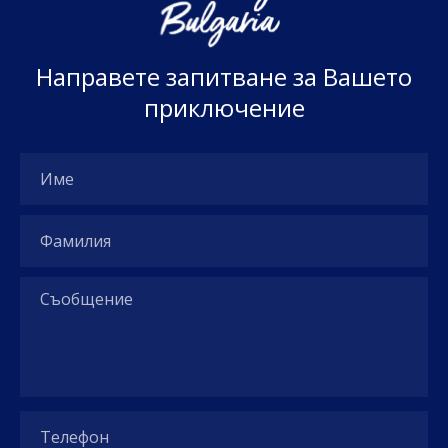
Н
а
п
р
а
в
е
т
е
з
а
п
и
т
в
а
н
е
з
а
В
а
ш
е
т
о
п
р
и
к
л
ю
ч
е
н
и
е