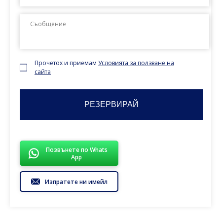
YYYY
Прочетох и приемам
Условията за ползване на
сайта
Позвънете по Whats
App
Изпратете ни имейл