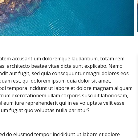
uptatem accusantium doloremque laudantium, totam rem
asi architecto beatae vitae dicta sunt explicabo. Nemo
odit aut fugit, sed quia consequuntur magni dolores eos
quam est, qui dolorem ipsum quia dolor sit amet,
modi tempora incidunt ut labore et dolore magnam aliquam
rum exercitationem ullam corporis suscipit laboriosam,
 eum iure reprehenderit qui in ea voluptate velit esse
eum fugiat quo voluptas nulla pariatur?
sed do eiusmod tempor incididunt ut labore et dolore