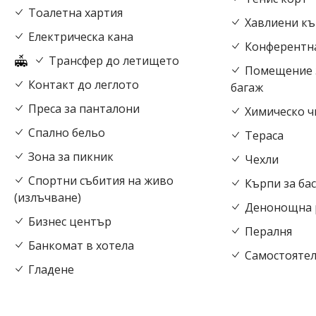
Тоалетна хартия
Хавлиени к
Електрическа кана
Конферентна
Tрансфер до летището
Помещение з
Контакт до леглото
багаж
Преса за панталони
Химическо ч
Спално бельо
Тераса
Зона за пикник
Чехли
Спортни събития на живо
Кърпи за ба
(излъчване)
Денонощна 
Бизнес център
Пералня
Банкомат в хотела
Самостоятел
Гладене