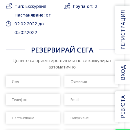
Тип:
Екскурзия
Група от:
2
РЕГИСТРАЦИЯ
Настаняване:
от
02.02.2022 до
05.02.2022
РЕЗЕРВИРАЙ СЕГА
Цените са ориентировъчни и не се калкулират
автоматично
ВХОД
РЕВЮТА
Date
Date
Format:
Forma
DD
DD