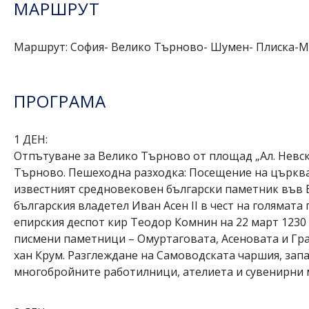
МАРШРУТ
Маршрут: София- Велико Търново- Шумен- Плиска-
ПРОГРАМА
1 ДЕН:
Отпътуване за Велико Търново от площад „Ал. Невски
Търново. Пешеходна разходка: Посещение на църкват
известният средновековен български паметник във 
българския владетел Иван Асен II в чест на голямат
епирския деспот кир Теодор Комнин на 22 март 1230 
писмени паметници – Омуртаговата, Асеновата и Гра
хан Крум. Разглеждане на Самоводската чаршия, зап
многобройните работилници, ателиета и сувенирни м