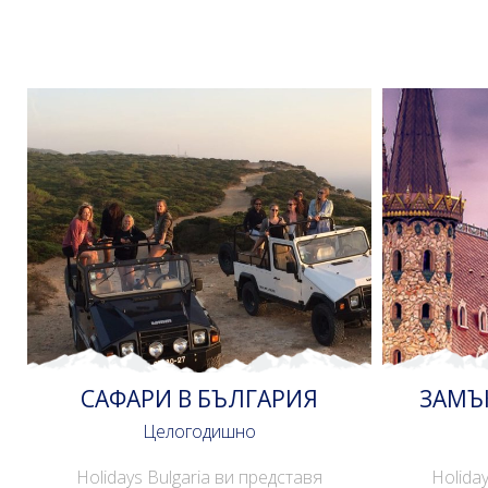
САФАРИ В БЪЛГАРИЯ
ЗАМЪ
Целогодишно
Holidays Bulgaria ви представя
Holida