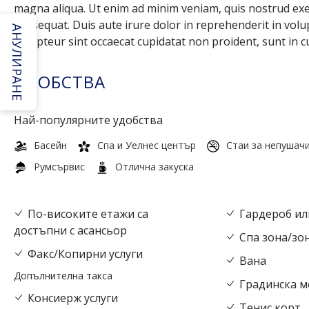
magna aliqua. Ut enim ad minim veniam, quis nostrud exer
consequat. Duis aute irure dolor in reprehenderit in volupt
АНУЛИРАНЕ
Excepteur sint occaecat cupidatat non proident, sunt in cu
УДОБСТВА
Най-популярните удобства
Басейн
Спа и Уелнес център
Стаи за непушач
Румсървис
Отлична закуска
По-високите етажи са
Гардероб ил
достъпни с асансьор
Спа зона/зон
Факс/Копирни услуги
Вана
Допълнителна такса
Градинска м
Консиерж услуги
Тенис корт