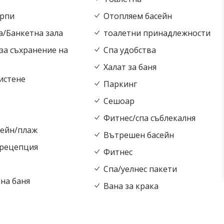
ърпи
Отопляем басейн
/Банкетна зала
тоалетни принадлежности
а съхранение на
Спа удобства
Халат за баня
истене
Паркинг
Сешоар
Фитнес/спа съблекалня
сейн/плаж
Вътрешен басейн
рецепция
Фитнес
Спа/уелнес пакети
на баня
Вана за крака