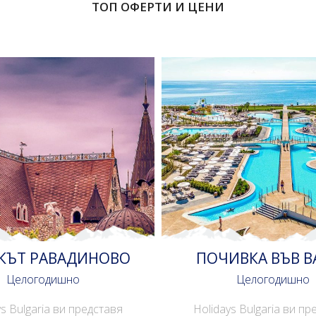
ТОП ОФЕРТИ И ЦЕНИ
КЪТ РАВАДИНОВО
ПОЧИВКА ВЪВ В
Целогодишно
Целогодишно
ys Bulgaria ви представя
Holidays Bulgaria ви пр