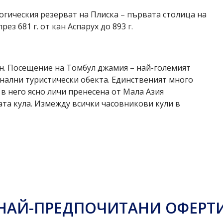
огическия резерват на Плиска – първата столица на
з 681 г. от кан Аспарух до 893 г.
н. Посещение на Томбул джамия – най-големият
нални туристически обекта. Единственият много
 в него ясно личи пренесена от Мала Азия
та кула. Измежду всички часовникови кули в
НАЙ-ПРЕДПОЧИТАНИ ОФЕРТ