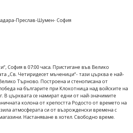
Мадара-Преслав-Шумен- София
“, София в 07:00 часа. Пристигане във Велико
а „Св. Четиридесет мъченици“- тази църква е най-
Велико Търново. Построена и стенописана от
а победа на българите при Клокотница над войските на
г. В църквата се намират едни от най-значимите
ничната колона от крепостта Родосто от времето на
азила атмосферата си от възрожденски времена с
агазини. Настаняване в хотел. Свободно време.