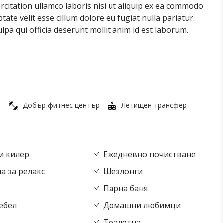
citation ullamco laboris nisi ut aliquip ex ea commodo
ate velit esse cillum dolore eu fugiat nulla pariatur.
lpa qui officia deserunt mollit anim id est laborum.
и
Добър фитнес център
Летищен трансфер
и килер
Ежедневно почистване
а за релакс
Шезлонги
Парна баня
ебел
Домашни любимци
Тоалетна