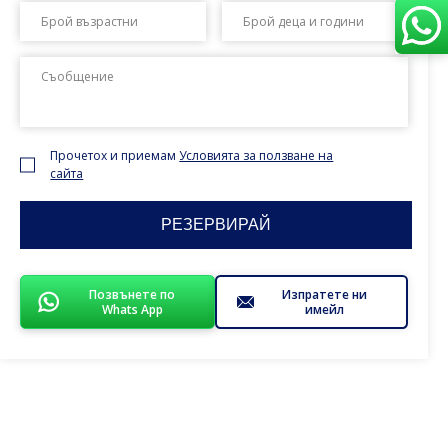
dot
dot
MM
MM
dot
dot
YYYY
YYYY
Прочетох и приемам
Условията за ползване на
сайта
Позвънете по
Изпратете ни
Whats App
имейл