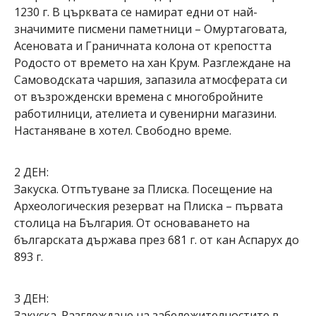
1230 г. В църквата се намират едни от най-
значимите писмени паметници – Омуртаговата,
Асеновата и Граничната колона от крепостта
Родосто от времето на хан Крум. Разглеждане на
Самоводската чаршия, запазила атмосферата си
от възрожденски времена с многобройните
работилници, ателиета и сувенирни магазини.
Настаняване в хотел. Свободно време.
2 ДЕН:
Закуска. Отпътуване за Плиска. Посещение на
Археологическия резерват на Плиска – първата
столица на България. От основаването на
българската държава през 681 г. от кан Аспарух до
893 г.
3 ДЕН:
Закуска. Разглеждане на забележителностите в