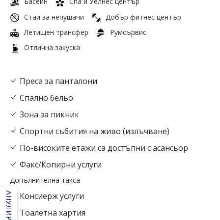
Басейн
Спа и Уелнес център
Стаи за непушачи
Добър фитнес център
Летищен трансфер
Румсървис
Отлична закуска
Преса за панталони
Спално бельо
Зона за пикник
Спортни събития на живо (излъчване)
По-високите етажи са достъпни с асансьор
Факс/Копирни услуги
Допълнителна такса
АНУЛИРАНЕ
Консиерж услуги
Тоалетна хартия