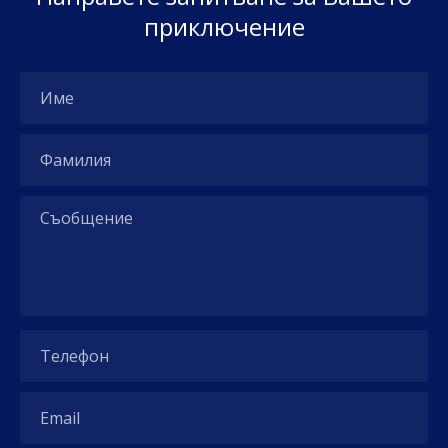
п
р
и
к
л
ю
ч
е
н
и
е