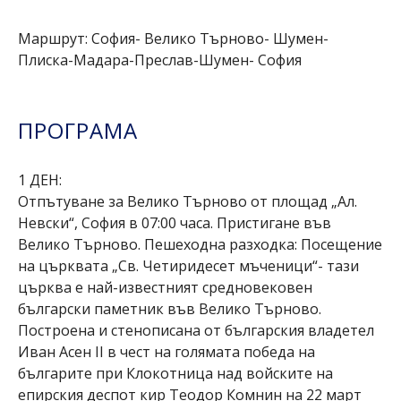
Маршрут: София- Велико Търново- Шумен-
Плиска-Мадара-Преслав-Шумен- София
ПРОГРАМА
1 ДЕН:
Отпътуване за Велико Търново от площад „Ал.
Невски“, София в 07:00 часа. Пристигане във
Велико Търново. Пешеходна разходка: Посещение
на църквата „Св. Четиридесет мъченици“- тази
църква е най-известният средновековен
български паметник във Велико Търново.
Построена и стенописана от българския владетел
Иван Асен II в чест на голямата победа на
българите при Клокотница над войските на
епирския деспот кир Теодор Комнин на 22 март