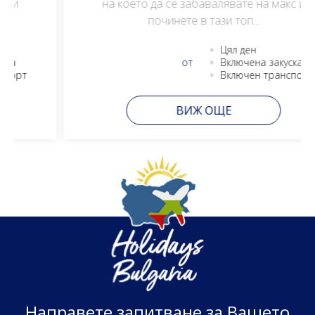
на което да се забавалявате на макс и
починете в тази топ...
Цял ден
от
Включена закуска
Включен транспорт
ВИЖ ОЩЕ
Н
а
п
р
а
в
е
т
е
з
а
п
и
т
в
а
н
е
з
а
В
а
ш
е
т
о