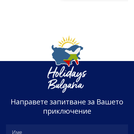
Н
а
п
р
а
в
е
т
е
з
а
п
и
т
в
а
н
е
з
а
В
а
ш
е
т
о
п
р
и
к
л
ю
ч
е
н
и
е