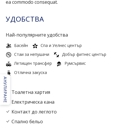
ea commodo consequat.
УДОБСТВА
Най-популярните удобства
Басейн
Спа и Уелнес център
Стаи за непушачи
Добър фитнес център
Летищен трансфер
Румсървис
Отлична закуска
АНУЛИРАНЕ
Тоалетна хартия
Електрическа кана
Контакт до леглото
Спално бельо