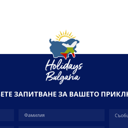
55лв
от
ВИЖ ОЩЕ
В
Е
Т
Е
З
А
П
И
Т
В
А
Н
Е
З
А
В
А
Ш
Е
Т
О
П
Р
И
К
Л