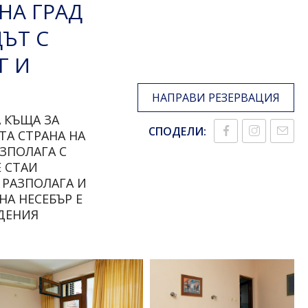
НА ГРАД
ДЪТ С
Г И
НАПРАВИ РЕЗЕРВАЦИЯ
А КЪЩА ЗА
СПОДЕЛИ:
ТА СТРАНА НА
АЗПОЛАГА С
Е СТАИ
 РАЗПОЛАГА И
НА НЕСЕБЪР Е
ЕДЕНИЯ