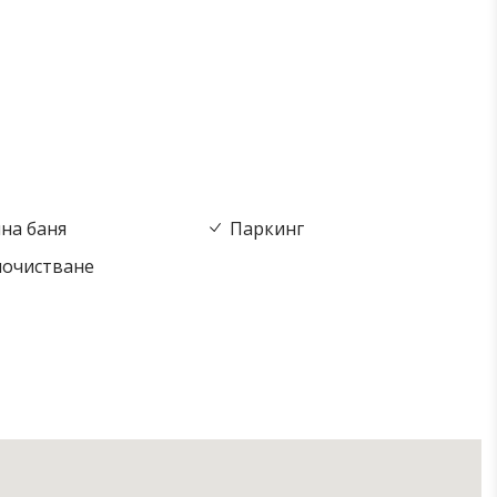
на баня
Паркинг
почистване