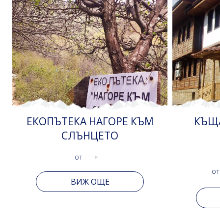
КЪЩА ЗА ГОСТИ СЕЛО
ПОЧИ
МЕДВЕН
ноември- март
о
70лв
от
ВИЖ ОЩЕ