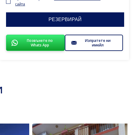
сайта
Позвънете по
Изпратете ни
Whats App
имейл
И