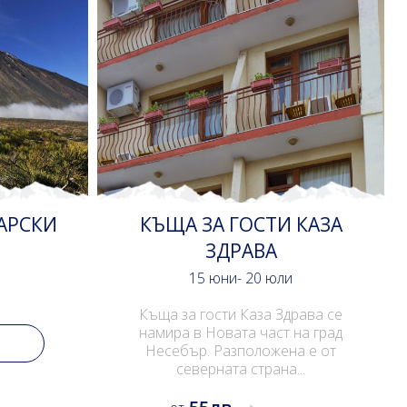
 КАЗА
КЪЩА ЗА ГОСТИ ЕНЧЕВИ.
Юни - Септември
Holidays Bulgaria ви представя
приказно място на което да се
рава се
забавалявате на макс и починете в
на град
тази топ...
а е от
..
1 нощувка
210 лв
от
Цялата къща