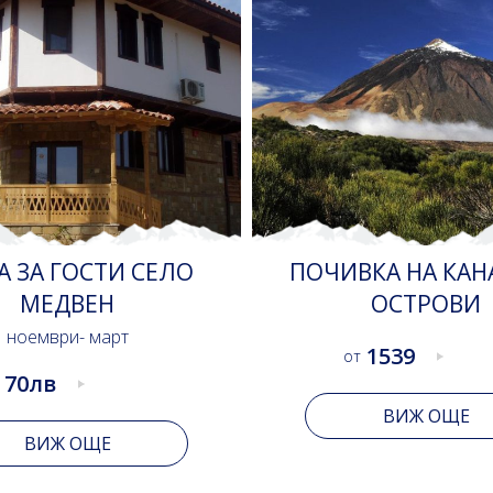
ВКА НА КАНАРСКИ
КЪЩА ЗА ГОСТИ
ОСТРОВИ
ЗДРАВА
15 юни- 20 юли
1539
т
Къща за гости Каза Зд
намира в Новата част 
ВИЖ ОЩЕ
Несебър. Разположен
северната страна.