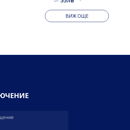
За 15 човека
ВИЖ ОЩЕ
Ю
Ч
Е
Н
И
Е