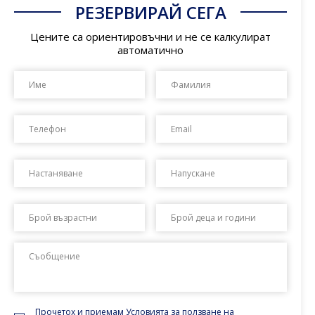
РЕЗЕРВИРАЙ СЕГА
Цените са ориентировъчни и не се калкулират
автоматично
Date
Date
Format:
Forma
DD
DD
dot
dot
MM
MM
dot
dot
YYYY
YYYY
Прочетох и приемам
Условията за ползване на