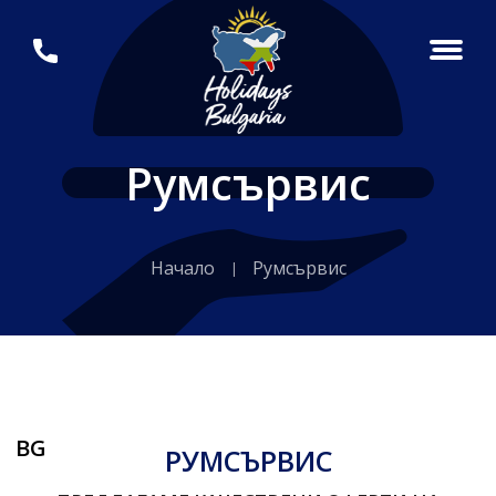
Румсървис
Начало
Румсървис
BG
РУМСЪРВИС