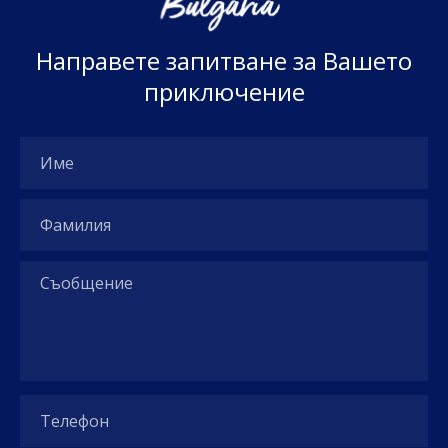
Н
а
п
р
а
в
е
т
е
з
а
п
и
т
в
а
н
е
з
а
В
а
ш
е
т
о
п
р
и
к
л
ю
ч
е
н
и
е