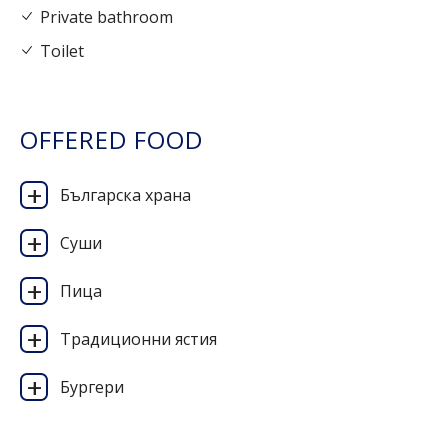
Private bathroom
Toilet
OFFERED FOOD
Българска храна
Суши
Пица
Традиционни ястия
Бургери