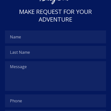
M
A
K
E
R
E
Q
U
E
S
T
F
O
R
Y
O
U
R
A
D
V
E
N
T
U
R
E