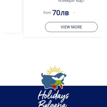
ноември- март
70лв
from
VIЕW MORE